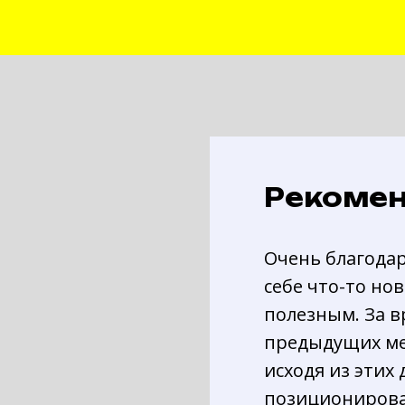
Рекоме
Очень благодар
себе что-то но
полезным. За в
предыдущих ме
исходя из этих
позиционирован