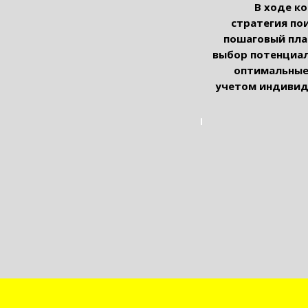
В ходе к
стратегия по
пошаговый план
выбор потенциал
оптимальные 
учетом индивид