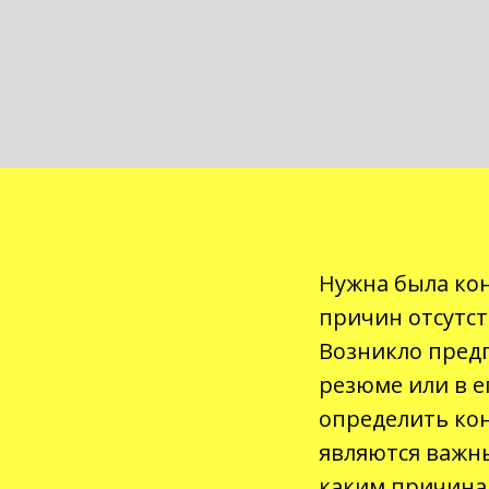
Нужна была ко
причин отсутст
Возникло предп
резюме или в е
определить ко
являются важн
каким причинам