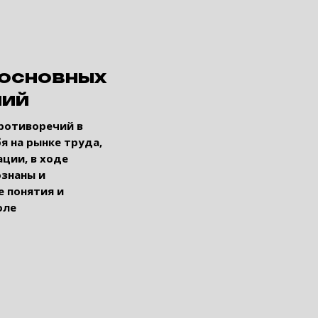
 основных
чий
ротиворечий в
я на рынке труда,
ции, в ходе
ознаны и
 понятия и
оле