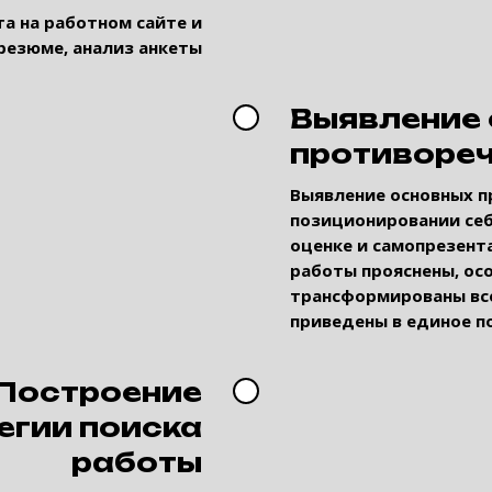
а на работном сайте и
резюме, анализ анкеты
Выявление
противоре
Выявление основных п
позиционировании себ
оценке и самопрезента
работы прояснены, ос
трансформированы все
приведены в единое п
Построение
егии поиска
работы