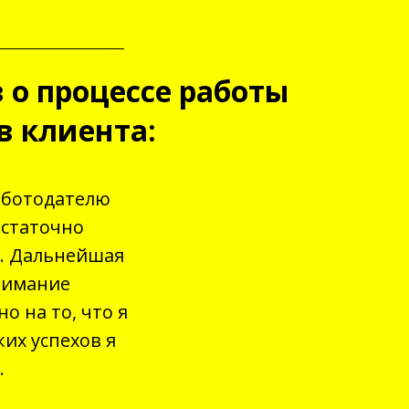
 о процессе работы
в клиента:
аботодателю
остаточно
. Дальнейшая
онимание
о на то, что я
их успехов я
.