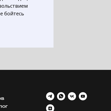
овольствием
е бойтесь
ОВ
ЛОГ