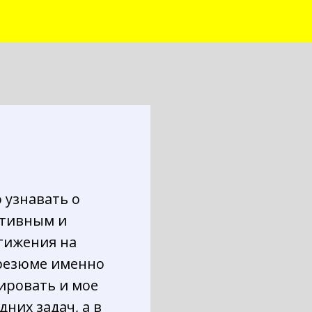
 узнавать о
зитивным и
стижения на
 резюме именно
тировать и мое
них задач, а в